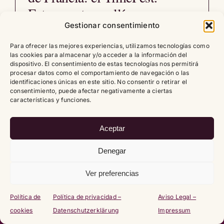
Estrase estuvo allí y nos
probamos todas las novedades.
Gestionar consentimiento
06/06/2026
|
General
,
Micromarcas
,
Mirada
Para ofrecer las mejores experiencias, utilizamos tecnologías como
las cookies para almacenar y/o acceder a la información del
personal
dispositivo. El consentimiento de estas tecnologías nos permitirá
procesar datos como el comportamiento de navegación o las
identificaciones únicas en este sitio. No consentir o retirar el
Leer artículo
0
consentimiento, puede afectar negativamente a ciertas
características y funciones.
Aceptar
Denegar
Copyright
2026 |
Política de cookies (UE)
|
Política de
privacidad – Datenschutzerklärung
|
Aviso Legal – Impressum
Ver preferencias
Política de
Política de privacidad –
Aviso Legal –
cookies
Datenschutzerklärung
Impressum