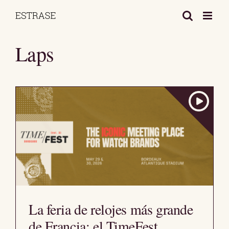
Saltar
al
contenido
Laps
La feria de relojes más grande
de Francia: el TimeFest.