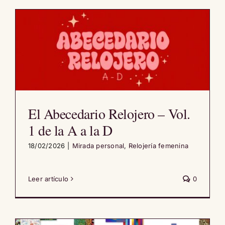
El Abecedario Relojero – Vol.
1 de la A a la D
18/02/2026
|
Mirada personal
,
Relojería femenina
Leer artículo
0