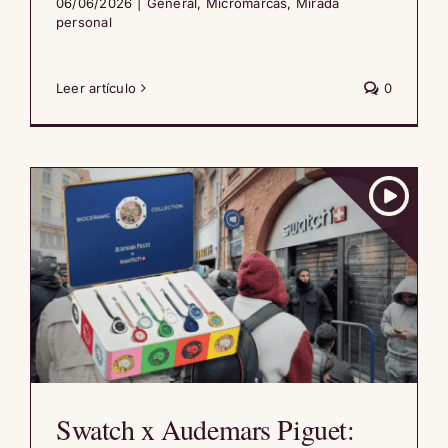
06/06/2026
|
General
,
Micromarcas
,
Mirada
personal
Leer artículo
0
Swatch x Audemars Piguet: