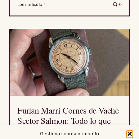
Leer artículo
0
Furlan Marri Cornes de Vache
Sector Salmon: Todo lo que
amamos de la relojería clásica,
Gestionar consentimiento