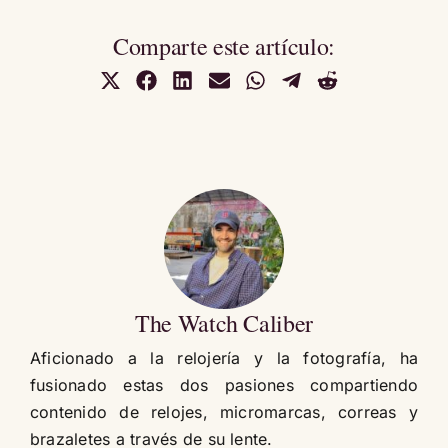
Comparte este artículo:
Compartir
Compartir
Compartir
Compartir
Compartir
Compartir
Compartir
en
en
en
en
en
en
en
X
Facebook
LinkedIn
Email
WhatsApp
Telegram
Reddit
(Twitter)
The Watch Caliber
Aficionado a la relojería y la fotografía, ha
fusionado estas dos pasiones compartiendo
contenido de relojes, micromarcas, correas y
brazaletes a través de su lente.