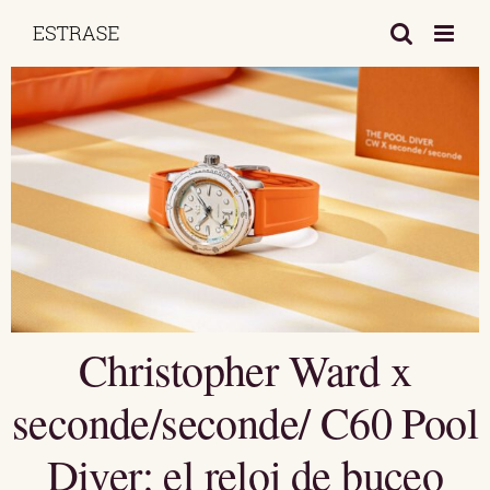
Saltar
al
contenido
Christopher Ward x
seconde/seconde/ C60 Pool
Diver: el reloj de buceo