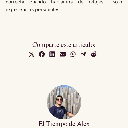
correcta cuando hablamos de relojes… solo
experiencias personales.
Comparte este artículo:
Compartir
Compartir
Compartir
Compartir
Compartir
Compartir
Compartir
en
en
en
en
en
en
en
X
Facebook
LinkedIn
Email
WhatsApp
Telegram
Reddit
(Twitter)
El Tiempo de Alex