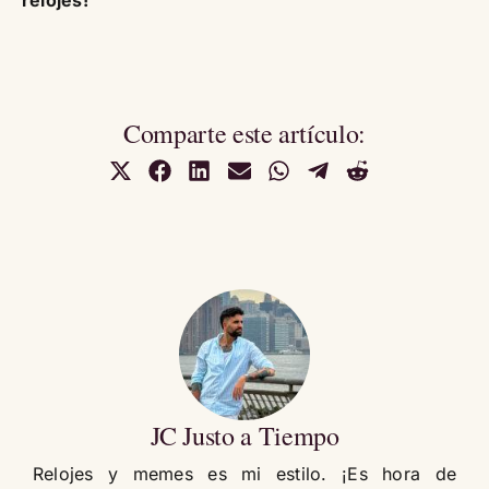
Comparte este artículo:
Compartir
Compartir
Compartir
Compartir
Compartir
Compartir
Compartir
en
en
en
en
en
en
en
X
Facebook
LinkedIn
Email
WhatsApp
Telegram
Reddit
(Twitter)
JC Justo a Tiempo
Relojes y memes es mi estilo. ¡Es hora de