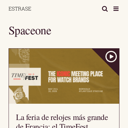
Saltar
al
contenido
Spaceone
La feria de relojes más grande
de Francia: el TimeFest.