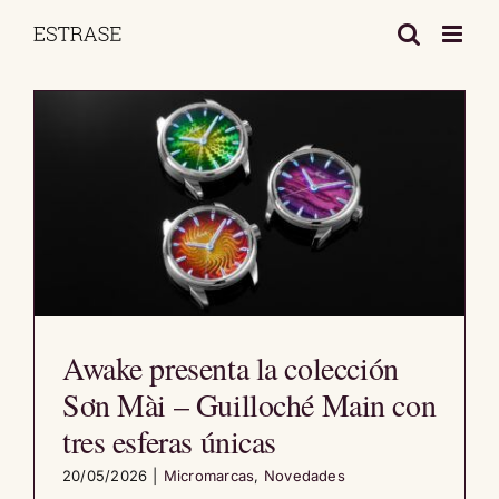
Saltar
al
contenido
Awake presenta la colección
Sơn Mài – Guilloché Main con
tres esferas únicas
20/05/2026
|
Micromarcas
,
Novedades