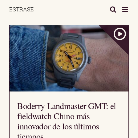
Saltar
al
contenido
Boderry Landmaster GMT: el
fieldwatch Chino más
innovador de los últimos
tiempos