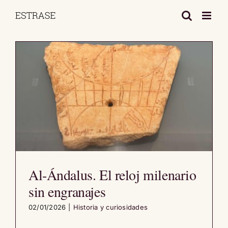
Saltar
al
contenido
Al-Ándalus. El reloj milenario
sin engranajes
02/01/2026
|
Historia y curiosidades