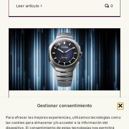
Leer artículo
0
Medio siglo capturando la luz:
Gestionar consentimiento
Por qué los 50 años de Eco-
Para ofrecer las mejores experiencias, utilizamos tecnologías como
Drive de Citizen redefinen el
las cookies para almacenar y/o acceder a la información del
dispositivo. El consentimiento de estas tecnologías nos permitirá