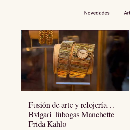
Saltar
al
Novedades
Ar
contenido
Fusión de arte y relojería…
Bvlgari Tubogas Manchette
Frida Kahlo