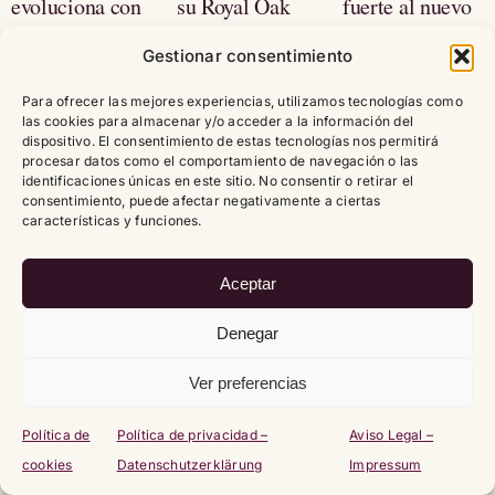
evoluciona con
su Royal Oak
fuerte al nuevo
Bluetooth y
Tourbillon
Stretto
cuentapasos
expandiendo la
Gestionar consentimiento
colección
Para ofrecer las mejores experiencias, utilizamos tecnologías como
las cookies para almacenar y/o acceder a la información del
dispositivo. El consentimiento de estas tecnologías nos permitirá
procesar datos como el comportamiento de navegación o las
identificaciones únicas en este sitio. No consentir o retirar el
Deja un comentario
consentimiento, puede afectar negativamente a ciertas
características y funciones.
Comentario
Aceptar
Denegar
Ver preferencias
Política de
Política de privacidad –
Aviso Legal –
cookies
Datenschutzerklärung
Impressum