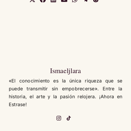
en
en
en
en
en
en
en
X
Facebook
LinkedIn
Email
WhatsApp
Telegram
Reddit
(Twitter)
Ismaeljlara
«El conocimiento es la única riqueza que se
puede transmitir sin empobrecerse». Entre la
historia, el arte y la pasión relojera. ¡Ahora en
Estrase!