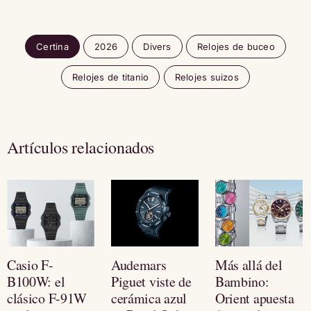
Certina
2026
Divers
Relojes de buceo
Relojes de titanio
Relojes suizos
Artículos relacionados
Casio F-
Audemars
Más allá del
B100W: el
Piguet viste de
Bambino:
clásico F-91W
cerámica azul
Orient apuesta