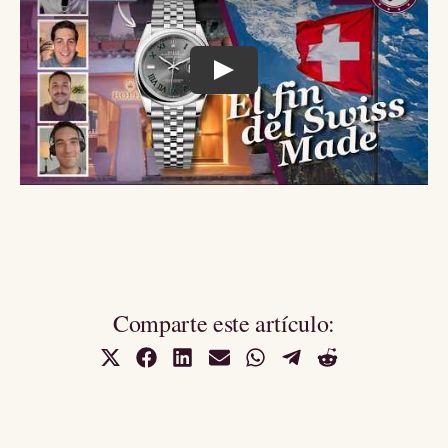
Play
Comparte este artículo:
Compartir
Compartir
Compartir
Compartir
Compartir
Compartir
Compartir
en
en
en
en
en
en
en
X
Facebook
LinkedIn
Email
WhatsApp
Telegram
Reddit
(Twitter)