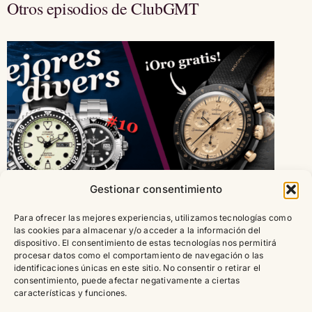
Otros episodios de ClubGMT
Gestionar consentimiento
Para ofrecer las mejores experiencias, utilizamos tecnologías como
las cookies para almacenar y/o acceder a la información del
dispositivo. El consentimiento de estas tecnologías nos permitirá
procesar datos como el comportamiento de navegación o las
ClubGMT 1×02 – Los mejores relojes de buceo
identificaciones únicas en este sitio. No consentir o retirar el
– MoonSwatch de Oro – ¿Está Citizen
consentimiento, puede afectar negativamente a ciertas
características y funciones.
infravalorado?