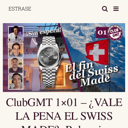
Saltar
al
contenido
ClubGMT 1×01 – ¿VALE
LA PENA EL SWISS