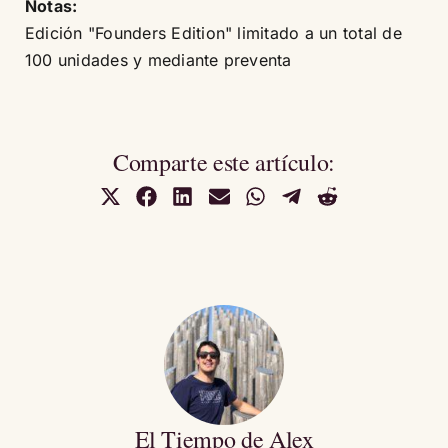
Notas:
Edición "Founders Edition" limitado a un total de
100 unidades y mediante preventa
Comparte este artículo:
Compartir
Compartir
Compartir
Compartir
Compartir
Compartir
Compartir
en
en
en
en
en
en
en
X
Facebook
LinkedIn
Email
WhatsApp
Telegram
Reddit
(Twitter)
El Tiempo de Alex