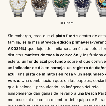
© Orient
Sin embargo, creo que el
plato fuerte
dentro de esta
familia, es la más atrevida
edición primavera-veran
AK0316L)
que, lejos de limitarse a un único color, t
distintos
matices de toda la colección
y los fusiona 
esfera: un
fondo azul profundo
sobre el que convive
un
indicador de día en naranja
, un
registro de día/n
azul
, una
pista de minutos en rosa
y un
segundero c
verde
. Una combinación que, en los papeles, costarí
que funcione… pero viendo las imágenes del reloj…
¡simplemente dan ganas de llevarlo a una
Beach Par
me ocurre al menos un miembro del equipo de Estras
le vendría muy bien un reloj como este… pero no voy