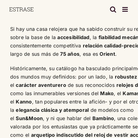
Saltar
al
contenido
Si hay una casa relojera que ha sabido construir su r
sobre la base de la
accesibilidad
, la
fiabilidad mecá
consistentemente competitiva
relación calidad-preci
largo de sus más de
75 años
, esa es
Orient
.
Históricamente, su catálogo ha basculado principalm
dos mundos muy definidos: por un lado, la
robustez u
el
carácter aventurero
de sus reconocidos
relojes 
como las innumerables versiones del
Mako
, el
Kama
el
Kanno
, tan populares entre la afición- y por el otr
la
elegancia clásica y atemporal
de modelos como
el
Sun&Moon
, y ni que hablar del
Bambino
, una cole
valorada por los entusiastas que ya prácticamente s
como el
arquetipo indiscutido del reloj de vestir ac