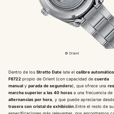
© Orient
Dentro de los
Stretto Date
late el
calibre automátic
F6722
propio de Orient (con capacidad de
cuerda
manual
y
parada de segundero
), que ofrece una
re
marcha superior a las 40 horas
a una frecuencia de
alternancias por hora
, y que puede apreciarse desd
trasera con cristal de exhibición
.Entre el resto de su
especificaciones más relevantes, nos encontramos c