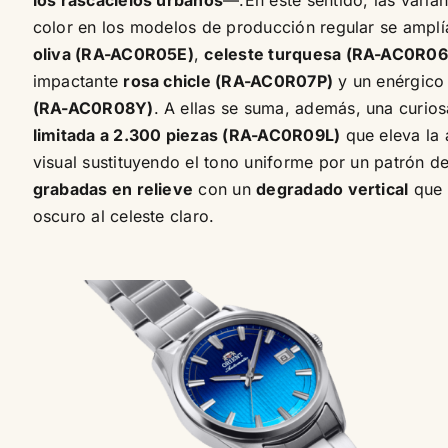
los rascacielos urbanos
—.En este sentido, las varia
color en los modelos de producción regular se ampl
oliva (RA-AC0R05E)
,
celeste turquesa (RA-AC0R06
impactante
rosa chicle (RA-AC0R07P)
y un enérgic
(RA-AC0R08Y)
. A ellas se suma, además, una curio
limitada a 2.300 piezas (RA-AC0R09L)
que eleva la 
visual sustituyendo el tono uniforme por un patrón d
grabadas en relieve
con un
degradado vertical
que 
oscuro al celeste claro.