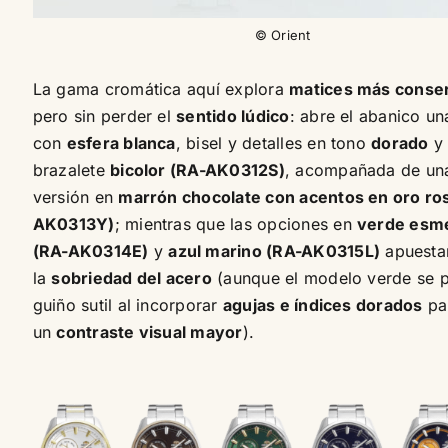
© Orient
La gama cromática aquí explora
matices más conse
pero sin perder el
sentido lúdico
: abre el abanico un
con
esfera blanca
, bisel y detalles en tono
dorado
y
brazalete
bicolor (RA-AK0312S)
, acompañada de una
versión en
marrón chocolate con acentos en oro ro
AK0313Y)
; mientras que las opciones en
verde esm
(RA-AK0314E)
y
azul marino (RA-AK0315L)
apuesta
la
sobriedad del acero
(aunque el modelo verde se p
guiño sutil al incorporar
agujas e índices dorados
pa
un
contraste visual mayor
).