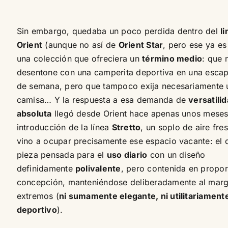
Sin embargo, quedaba un poco perdida dentro del
l
Orient
(aunque no así de
Orient Star
, pero ese ya es
una colección que ofreciera un
término medio
: que 
desentone con una camperita deportiva en una escap
de semana, pero que tampoco exija necesariamente 
camisa… Y la respuesta a esa demanda de
versatili
absoluta
llegó desde Orient hace apenas unos meses
introducción de la línea
Stretto
, un soplo de aire fre
vino a ocupar precisamente ese espacio vacante: el 
pieza pensada para el
uso diario
con un diseño
definidamente
polivalente
, pero contenida en propo
concepción, manteniéndose deliberadamente al marg
extremos (
ni sumamente elegante, ni utilitariament
deportivo
).