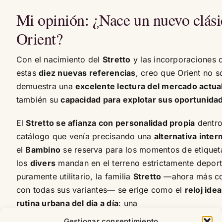
Mi opinión: ¿Nace un nuevo clási
Orient?
Con el nacimiento del
Stretto
y las incorporaciones 
estas
diez nuevas referencias
, creo que Orient no s
demuestra una
excelente lectura del mercado actua
también su
capacidad para explotar sus oportunida
El
Stretto se afianza con personalidad propia
dentro
catálogo que venía precisando una
alternativa inte
el
Bambino
se reserva para los momentos de etiquet
los
divers
mandan en el terreno estrictamente deport
puramente utilitario, la familia
Stretto
—ahora más co
con todas sus variantes— se erige como el
reloj idea
rutina urbana del día a día
: una
pieza
confiable
,
mecánicamente robusta
y con la
v
Gestionar consentimiento