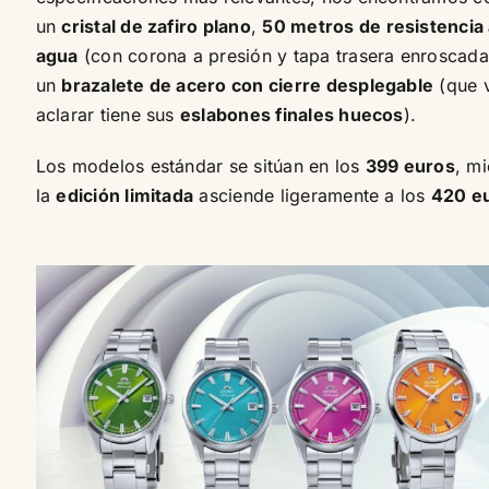
un
cristal de zafiro plano
,
50 metros de resistencia 
agua
(con corona a presión y tapa trasera enroscada
un
brazalete de acero con cierre desplegable
(que 
aclarar tiene sus
eslabones finales huecos
).
Los modelos estándar se sitúan en los
399 euros
, m
la
edición limitada
asciende ligeramente a los
420 e