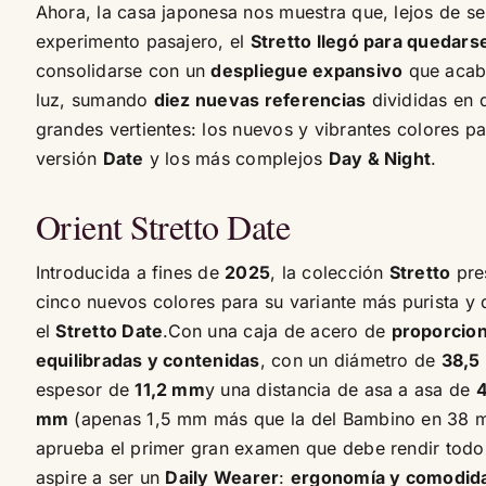
Ahora, la casa japonesa nos muestra que, lejos de se
experimento pasajero, el
Stretto llegó para quedars
consolidarse con un
despliegue expansivo
que acaba
luz, sumando
diez nuevas referencias
divididas en 
grandes vertientes: los nuevos y vibrantes colores pa
versión
Date
y los más complejos
Day & Night
.
Orient Stretto Date
Introducida a fines de
2025
, la colección
Stretto
pre
cinco nuevos colores para su variante más purista y d
el
Stretto Date
.Con una caja de acero de
proporcio
equilibradas y contenidas
, con un diámetro de
38,5
espesor de
11,2 mm
y una distancia de asa a asa de
4
mm
(apenas 1,5 mm más que la del Bambino en 38 
aprueba el primer gran examen que debe rendir todo 
aspire a ser un
Daily Wearer
:
ergonomía y comodid