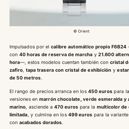
© Orient
Impulsados por el
calibre automático propio F6B24
con
40 horas de reserva de marcha
y
21.600 alter
hora
—, estos modelos cuentan también con
cristal 
zafiro
,
tapa trasera con cristal de exhibición
y
esta
de 50 metros
.
El rango de precios arranca en los
450 euros
para l
versiones en
marrón chocolate, verde esmeralda y 
marino
, asciende a
470 euros
para la
multicolor de
limitada
, y culmina en los
499 euros
para la variante
con
acabados dorados
.