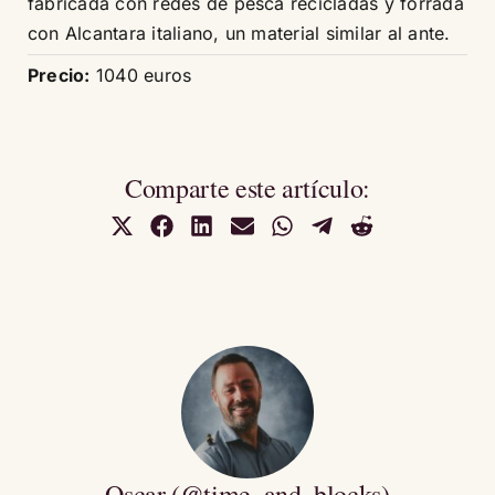
fabricada con redes de pesca recicladas y forrada
con Alcantara italiano, un material similar al ante.
Precio:
1040 euros
Comparte este artículo:
Compartir
Compartir
Compartir
Compartir
Compartir
Compartir
Compartir
en
en
en
en
en
en
en
X
Facebook
LinkedIn
Email
WhatsApp
Telegram
Reddit
(Twitter)
Oscar (@time_and_blocks)