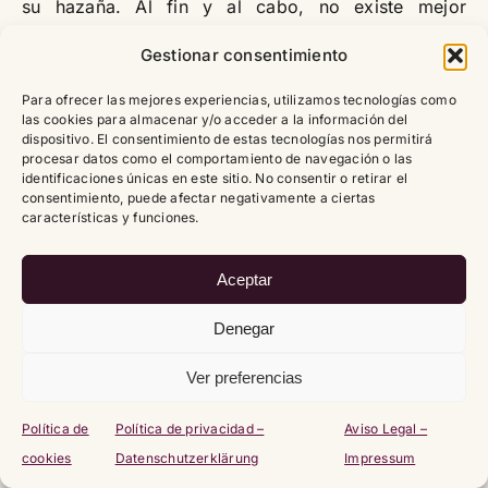
su hazaña. Al fin y al cabo, no existe mejor
motivación que visualizarte coronando la cima del
Gestionar consentimiento
mundo.
Para ofrecer las mejores experiencias, utilizamos tecnologías como
La opinión de Ismael
las cookies para almacenar y/o acceder a la información del
dispositivo. El consentimiento de estas tecnologías nos permitirá
(@ismaeljlara)
procesar datos como el comportamiento de navegación o las
identificaciones únicas en este sitio. No consentir o retirar el
consentimiento, puede afectar negativamente a ciertas
características y funciones.
He comenzado este artículo señalando que el
Rolex
Explorer
es un reloj que genera controversias en la
industria. No tanto por su historia, sino por su
Aceptar
apariencia. Por un lado, sus detractores vierten
Denegar
críticas feroces hacia su
diseño sobrio
. Para
muchos, un reloj aburrido comparado con
Ver preferencias
alternativas más sofisticadas como el
Datejust
, o
sobrevalorado al catalogarlo como un
Oyster
Política de
Política de privacidad –
Aviso Legal –
Perpetual
con números pero aún más caro.
cookies
Datenschutzerklärung
Impressum