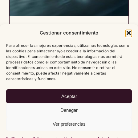
Novedades Rolex 2026 en
Gestionar consentimiento
Watches and Wonders
Para ofrecer las mejores experiencias, utilizamos tecnologías como
14/04/2026
|
Novedades
las cookies para almacenar y/o acceder a la información del
dispositivo. El consentimiento de estas tecnologías nos permitirá
procesar datos como el comportamiento de navegación o las
identificaciones únicas en este sitio. No consentir o retirar el
Leer artículo
0
consentimiento, puede afectar negativamente a ciertas
características y funciones.
Aceptar
1
2
Siguiente
Denegar
Ver preferencias
Copyright
2026 |
Política de cookies (UE)
|
Política de